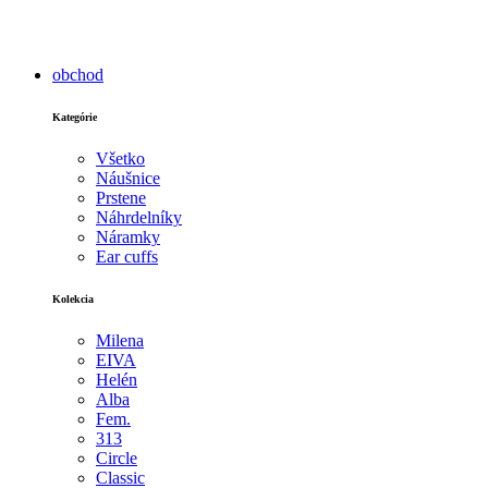
obchod
Kategórie
Všetko
Náušnice
Prstene
Náhrdelníky
Náramky
Ear cuffs
Kolekcia
Milena
EIVA
Helén
Alba
Fem.
313
Circle
Classic