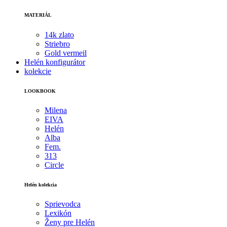
MATERIÁL
14k zlato
Striebro
Gold vermeil
Helén konfigurátor
kolekcie
LOOKBOOK
Milena
EIVA
Helén
Alba
Fem.
313
Circle
Helén kolekcia
Sprievodca
Lexikón
Ženy pre Helén