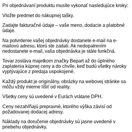
Pri objednávaní produktu musíte vykonať nasledujúce kroky:
Vložte predmet do nákupnej tašky.
Zadajte fakturačné údaje – vaše meno, dodacie a platobné
údaje.
Na potvrdenie vašej objednávky dostanete e-mail na e-
mailovú adresu, ktorú ste zadali. Ak nedopatrením
nedostanete e-mail, vaša objednávka je stále funkčná.
Tovar zostáva majetkom značky Bepart až do úplného
zaplatenia kúpnej ceny a do chvíle, keď budú všetky nároky
vyplývajúce z predaja uspokojené.
Každý produkt je originálny, obrázky na webovej stránke sa
môžu vždy mierne líšiť od reality.
Všetky ceny sú uvedené v Eurách vrátane DPH.
Ceny nezahŕňajú prepravné, ktorého výška závisí od
požadovanej dodacej adresy.
Náklady na doručenie objednávky sú jasne uvedené v
priebehu objednávky.