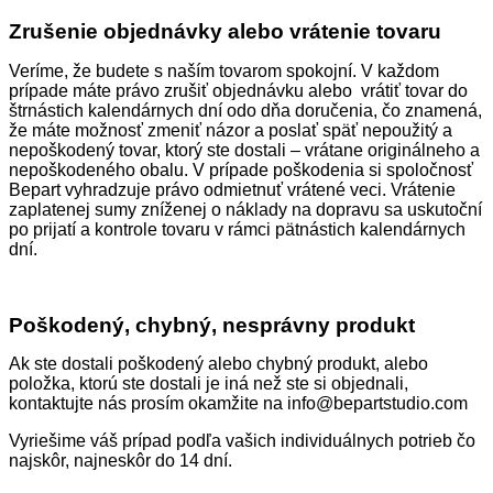
Zrušenie objednávky alebo vrátenie tovaru
Veríme, že budete s naším tovarom spokojní. V každom
prípade máte právo zrušiť objednávku alebo vrátiť tovar do
štrnástich kalendárnych dní odo dňa doručenia, čo znamená,
že máte možnosť zmeniť názor a poslať späť nepoužitý a
nepoškodený tovar, ktorý ste dostali – vrátane originálneho a
nepoškodeného obalu. V prípade poškodenia si spoločnosť
Bepart vyhradzuje právo odmietnuť vrátené veci. Vrátenie
zaplatenej sumy zníženej o náklady na dopravu sa uskutoční
po prijatí a kontrole tovaru v rámci pätnástich kalendárnych
dní.
Poškodený, chybný, nesprávny produkt
Ak ste dostali poškodený alebo chybný produkt, alebo
položka, ktorú ste dostali je iná než ste si objednali,
kontaktujte nás prosím okamžite na info@bepartstudio.com
Vyriešime váš prípad podľa vašich individuálnych potrieb čo
najskôr, najneskôr do 14 dní.