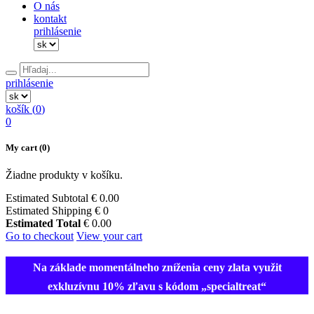
O nás
kontakt
prihlásenie
prihlásenie
košík (
0
)
0
My cart
(0)
Žiadne produkty v košíku.
Estimated Subtotal
€
0.00
Estimated Shipping
€ 0
Estimated Total
€
0.00
Go to checkout
View your cart
Na základe momentálneho zníženia ceny zlata využit
exkluzívnu
10% zľavu
s kódom „specialtreat“