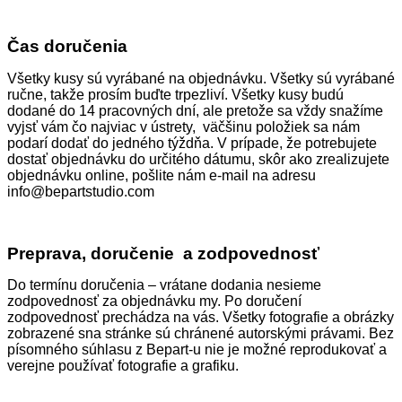
Čas doručenia
Všetky kusy sú vyrábané na objednávku. Všetky sú vyrábané
ručne, takže prosím buďte trpezliví. Všetky kusy budú
dodané do 14 pracovných dní, ale pretože sa vždy snažíme
vyjsť vám čo najviac v ústrety, väčšinu položiek sa nám
podarí dodať do jedného týždňa. V prípade, že potrebujete
dostať objednávku do určitého dátumu, skôr ako zrealizujete
objednávku online, pošlite nám e-mail na adresu
info@bepartstudio.com
Preprava, doručenie a zodpovednosť
Do termínu doručenia – vrátane dodania nesieme
zodpovednosť za objednávku my. Po doručení
zodpovednosť prechádza na vás. Všetky fotografie a obrázky
zobrazené sna stránke sú chránené autorskými právami. Bez
písomného súhlasu z Bepart-u nie je možné reprodukovať a
verejne používať fotografie a grafiku.