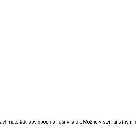
vhrnuté tak, aby obopínali ušný lalok. Možno vrstviť aj s inými