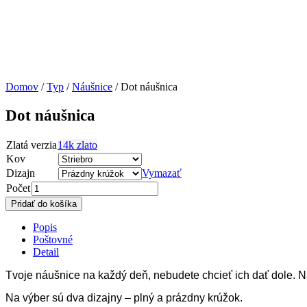
Domov
/
Typ
/
Náušnice
/ Dot náušnica
Dot náušnica
Zlatá verzia
14k zlato
Kov
Dizajn
Vymazať
Počet
Pridať do košíka
Popis
Poštovné
Detail
Tvoje náušnice na každý deň, nebudete chcieť ich dať dole. Na
Na výber sú dva dizajny – plný a prázdny krúžok.