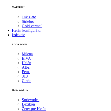
MATERIÁL
14k zlato
Striebro
Gold vermeil
Helén konfigurátor
kolekcie
LOOKBOOK
Milena
EIVA
Helén
Alba
Fem.
313
Circle
Helén kolekcia
Sprievodca
Lexikón
Ženy pre Helén