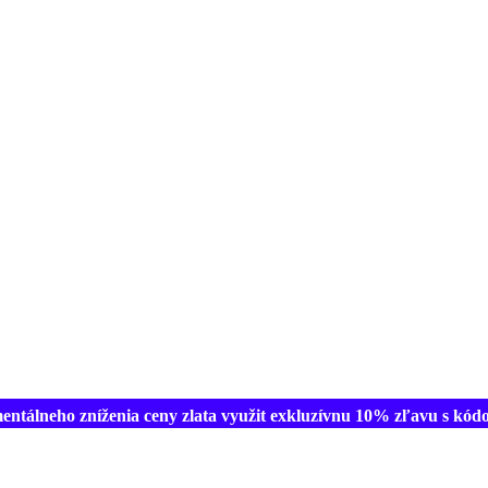
ntálneho zníženia ceny zlata využit exkluzívnu
10% zľavu
s kódo