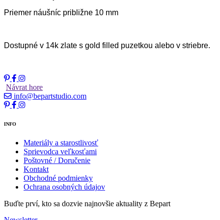
Priemer náušníc približne 10 mm
Dostupné v 14k zlate s gold filled puzetkou alebo v striebre.
Návrat hore
info@bepartstudio.com
INFO
Materiály a starostlivosť
Sprievodca veľkosťami
Poštovné / Doručenie
Kontakt
Obchodné podmienky
Ochrana osobných údajov
Buďte prví, kto sa dozvie najnovšie aktuality z Bepart
Newsletter