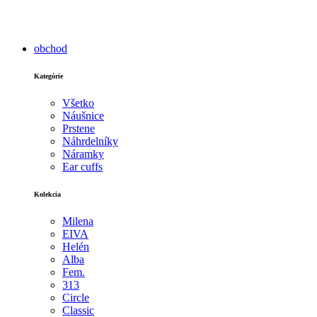
obchod
Kategórie
Všetko
Náušnice
Prstene
Náhrdelníky
Náramky
Ear cuffs
Kolekcia
Milena
EIVA
Helén
Alba
Fem.
313
Circle
Classic