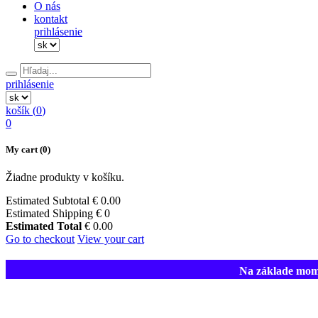
O nás
kontakt
prihlásenie
prihlásenie
košík (
0
)
0
My cart
(0)
Žiadne produkty v košíku.
Estimated Subtotal
€
0.00
Estimated Shipping
€ 0
Estimated Total
€
0.00
Go to checkout
View your cart
Na základe mome